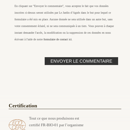
En cliquant sur "Envoyer le commentaire", vous acceptez le fait que vos données
inscrites ci-dessus seront utilisées par Le Jardin d’Agnès dans le but pour lequel ce
formulaire a été mis en place. Aucune donnée ne sera utilisée dans un autre but, sans
votre consentement éclairé, ni ne sera communiquée à un tiers. Vous pouvez à chaque
instant demander l'accès, la modification ou la suppression de ces données en nous
écrivant à l'aide de notre
formulaire de contact ici
.
Certification
Tout ce que nous produisons est
certifié FR-BIO-01 par l’organisme